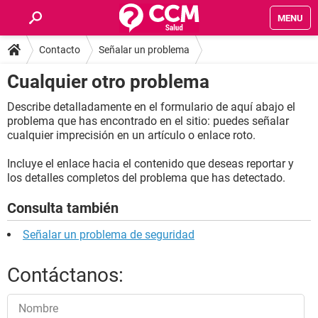
MENU
Contacto
Señalar un problema
INICIO
Cualquier otro problema
Cualquier otro problema
FOROS
Describe detalladamente en el formulario de aquí abajo el
problema que has encontrado en el sitio: puedes señalar
SALUD
cualquier imprecisión en un artículo o enlace roto.
FAMILIA
Incluye el enlace hacia el contenido que deseas reportar y
los detalles completos del problema que has detectado.
NUTRICIÓN
Consulta también
Señalar un problema de seguridad
BIENESTAR
Contáctanos:
SEXUALIDAD
GLOSARIO