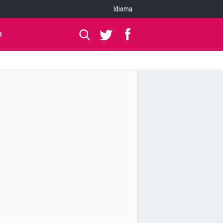
Idioma
O