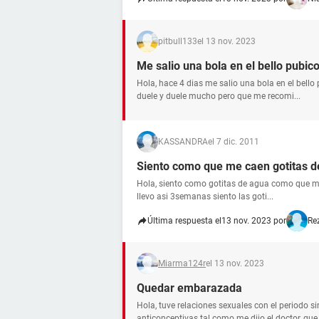
pitbull133
el 13 nov. 2023
Me salio una bola en el bello pubic
Hola, hace 4 dias me salio una bola en el bello
duele y duele mucho pero que me recomi...
KASSANDRA
el 7 dic. 2011
Siento como que me caen gotitas d
Hola, siento como gotitas de agua como que me 
llevo asi 3semanas siento las goti...
Última respuesta el
13 nov. 2023 por
Re
Miarma124r
el 13 nov. 2023
Quedar embarazada
Hola, tuve relaciones sexuales con el periodo s
anticonceptivas tal como me dijo el doctor, que 