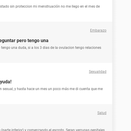
estado sin proteccion mi menstruación no me llego en el mes de
Embarazo
preguntar pero tengo una
o tengo una duda, si a los 3 dias de la ovulacion tengo relaciones
Sexualidad
ayuda!
ón sexual, y hasta hace un mes un poco más me di cuenta que me
Salud
e (parte inferior) y comenzando el escroto. Seran verrugas genitales