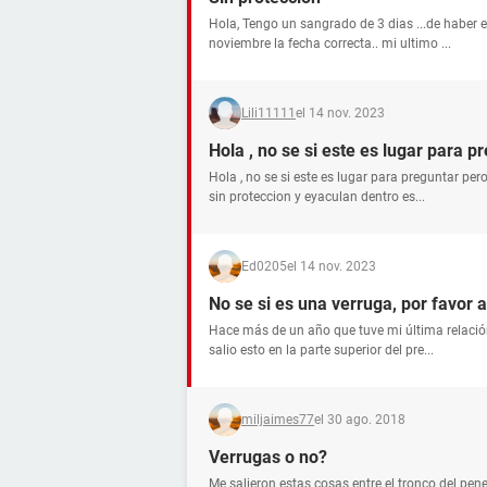
Hola, Tengo un sangrado de 3 dias ...de haber 
noviembre la fecha correcta.. mi ultimo ...
Lili11111
el 14 nov. 2023
Hola , no se si este es lugar para 
Hola , no se si este es lugar para preguntar per
sin proteccion y eyaculan dentro es...
Ed0205
el 14 nov. 2023
No se si es una verruga, por favor 
Hace más de un año que tuve mi última relaci
salio esto en la parte superior del pre...
miljaimes77
el 30 ago. 2018
Verrugas o no?
Me salieron estas cosas entre el tronco del pen