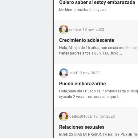
Quiero saber si estoy embarazada
Me hice la prueba beta y sale
Esther
el 13 nov. 2023
Crecimiento adolescente
Hola, Mi hija de 16 años, non creció mucho de 
tienes padres altos 1,86 y 1,66, tuvo ...
Loli
el 13 nov. 2023
Puedo embarazarme
Hola,buen día ! Puedo salir embarazada si tengo
eyaculo 2 veces ..es necesario que t...
joseluis0466
el 13 nov. 2023
Relaciones sexuales
BUENOS DIAS MI PREGUNTA ES: SE PUEDE T