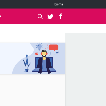
Idioma
O