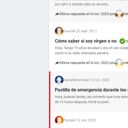
por vph? a simple vista no se nota...
Última respuesta el
14 nov. 2023 por
Ed
mauri
el 25 sept. 2011
Cómo saber si soy virgen o no
R
Hola, Tengo 15 años de edad y era oh soy virge
como si su dedo intentaba penetra...
Última respuesta el
14 nov. 2023 por
ne
Mariafernanda
el 13 nov. 2023
Pastilla de emergencia durante los d
Hola, buenas tardes, les comento que tuve relac
de 13 horas después, tomé la pasti...
Paola
el 13 nov. 2023