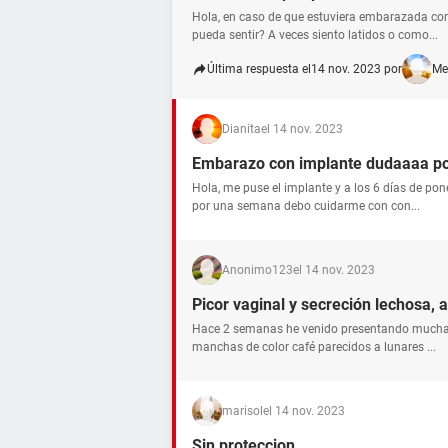
Hola, en caso de que estuviera embarazada co
pueda sentir? A veces siento latidos o como...
Última respuesta el
14 nov. 2023 por
Me
Dianita
el 14 nov. 2023
Embarazo con implante dudaaaa po
Hola, me puse el implante y a los 6 días de po
por una semana debo cuidarme con con...
Anonimo123
el 14 nov. 2023
Picor vaginal y secreción lechosa
Hace 2 semanas he venido presentando mucha p
manchas de color café parecidos a lunares ...
marisol
el 14 nov. 2023
Sin proteccion