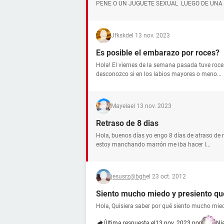
PENE O UN JUGUETE SEXUAL LUEGO DE UNA CI
Jfkskd
el 13 nov. 2023
Es posible el embarazo por roces?
Hola! El viernes de la semana pasada tuve roc
desconozco si en los labios mayores o meno...
Mayela
el 13 nov. 2023
Retraso de 8 dias
Hola, buenos días yo engo 8 días de atraso de m
estoy manchando marrón me iba hacer l...
jesusrz@bgh
el 23 oct. 2012
Siento mucho miedo y presiento qu
Hola, Quisiera saber por qué siento mucho mied
Última respuesta el
13 nov. 2023 por
Ni