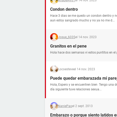
Anabel4931
el 14 nov. 2023
Condon dentro
Hace 3 dias se me quedo un condon dentro y no
aun estoy sangrado mucho y no ya no me d...
Josue_6035
el 14 nov. 2023
Granitos en el pene
Hola hace dos semanas vi estos puntitos en el 
Locoesteve
el 14 nov. 2023
Puede quedar embarazada mi pare
Hola, Espero y se encuentren bien Tengo una d
día siguiente tuve relaciones sexua...
NaniePao
el 2 sept. 2013
Embarazo o porque siento latidos en