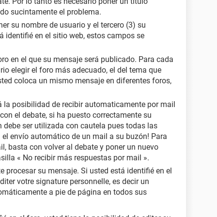
e. Por lo tanto es necesario poner un título
endo sucintamente el problema.
er su nombre de usuario y el tercero (3) su
tá identifié en el sitio web, estos campos se
 foro en el que su mensaje será publicado. Para cada
io elegir el foro más adecuado, el del tema que
sted coloca un mismo mensaje en diferentes foros,
 la posibilidad de recibir automaticamente por mail
con el debate, si ha puesto correctamente su
n debe ser utilizada con cautela pues todas las
el envío automático de un mail a su buzón! Para
ail, basta con volver al debate y poner un nuevo
silla « No recibir más respuestas por mail ».
e procesar su mensaje. Si usted está identifié en el
éditer votre signature personnelle, es decir un
omáticamente a pie de página en todos sus