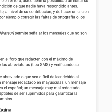
fié en el foro, usted tiene la posibilidad de editar su
dición de que nadie haya respondido antes.
te, al nivel de su contribución, y de hacer un clic en
 por ejemplo corregir las faltas de ortografía o los
érateur]
permite señalar los mensajes que no son
cen el foro que redacten con el máximo de
 las abreviaturas (tipo SMS) y verificando su
abreviado o que sea difícil de leer debido al
 un mensaje redactado en mayúsculas; un mensaje
ea el español; un mensaje muy mal redactado
eptibles de ser suprimidos para garantizar la
cambios.
ágina