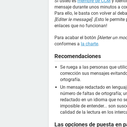
Si usted es
membre de CCM
y identi
mensaje durante unos minutos a con
Para ello, le basta con volver al deba
[Editer le message]
. ¡Esto le permite
enlaces que no funcionan!
Para acabar el botón
[Alerter un mod
conformes a
la charte
.
Recomendaciones
Se ruega a las personas que utili
corrección sus mensajes evitando
ortografía.
Un mensaje redactado en lenguaje 
número de faltas de ortografía;
redactado en un idioma que no s
imposible de entender... son susc
calidad de la lectura en los inter
Las opciones de puesta en p