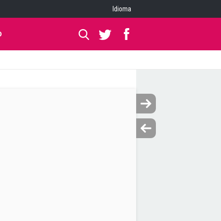
Idioma
O