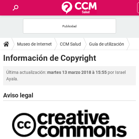
INICIO
FOROS
Museo de Internet
CCM Salud
Guía de utilización
SALUD
Información de Copyright
FAMILIA
Última actualización:
martes 13 marzo 2018 à 15:55
por Israel
Ayala.
NUTRICIÓN
Aviso legal
BIENESTAR
SEXUALIDAD
GLOSARIO