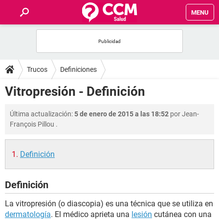
MENU
INICIO
FOROS
Trucos
Definiciones
SALUD
Vitropresión - Definición
FAMILIA
Última actualización:
5 de enero de 2015 a las 18:52
por
Jean-
François Pillou
.
NUTRICIÓN
Definición
BIENESTAR
Definición
SEXUALIDAD
La vitropresión (o diascopia) es una técnica que se utiliza en
GLOSARIO
dermatología
. El médico aprieta una
lesión
cutánea con una