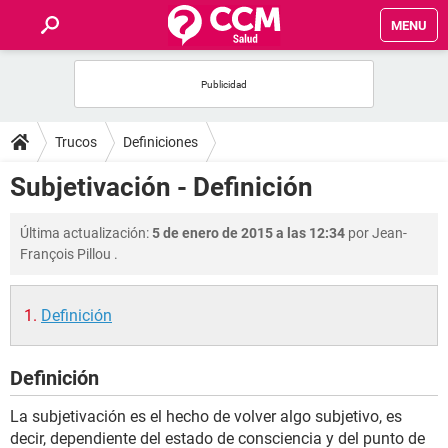
MENU
INICIO
FOROS
Trucos
Definiciones
SALUD
Subjetivación - Definición
FAMILIA
Última actualización:
5 de enero de 2015 a las 12:34
por
Jean-
François Pillou
.
NUTRICIÓN
Definición
BIENESTAR
Definición
SEXUALIDAD
La subjetivación es el hecho de volver algo subjetivo, es
GLOSARIO
decir, dependiente del estado de consciencia y del punto de