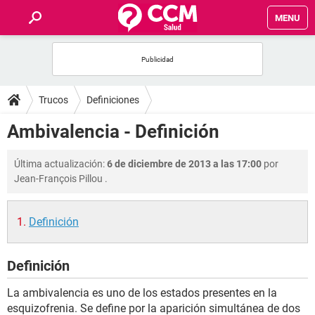
MENU
INICIO
FOROS
Trucos
Definiciones
SALUD
Ambivalencia - Definición
FAMILIA
Última actualización:
6 de diciembre de 2013 a las 17:00
por
Jean-François Pillou
.
NUTRICIÓN
Definición
BIENESTAR
Definición
SEXUALIDAD
La ambivalencia es uno de los estados presentes en la
GLOSARIO
esquizofrenia. Se define por la aparición simultánea de dos