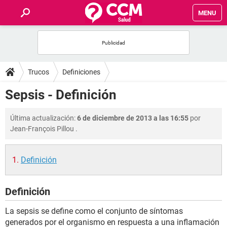
MENU
INICIO
FOROS
Trucos
Definiciones
SALUD
Sepsis - Definición
FAMILIA
Última actualización:
6 de diciembre de 2013 a las 16:55
por
Jean-François Pillou
.
NUTRICIÓN
Definición
BIENESTAR
Definición
SEXUALIDAD
La sepsis se define como el conjunto de síntomas
GLOSARIO
generados por el organismo en respuesta a una inflamación