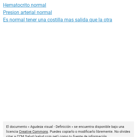
Hematocrito normal
Presion arterial normal
Es normal tener una costilla mas salida que la otra
El documento « Agudeza visual - Definición » se encuentra disponible bajo una
licencia
Creative Commons
. Puedes copiarlo o modificarlo libremente. No olvides
citar a
CCM Salud
(
salud.ccm.net
) como tu fuente de información.