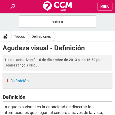
MENU
INICIO
FOROS
Trucos
Definiciones
SALUD
Agudeza visual - Definición
FAMILIA
Última actualización:
6 de diciembre de 2013 a las 16:59
por
Jean-François Pillou
.
NUTRICIÓN
Definición
BIENESTAR
Definición
SEXUALIDAD
La agudeza visual es la capacidad de discernir las
GLOSARIO
informaciones que llegan al cerebro a través de la vista;