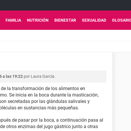
FAMILIA
NUTRICIÓN
BIENESTAR
SEXUALIDAD
GLOSARI
6 a las 19:22
por
Laura García
.
 de la transformación de los alimentos en
smo. Se inicia en la boca durante la masticación,
n secretadas por las glándulas salivales y
oléculas en sustancias más pequeñas.
spués de pasar por la boca, a continuación pasa al
 otros enzimas del jugo gástrico junto a otras