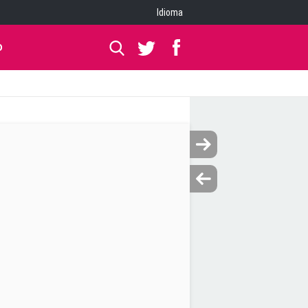
Idioma
O