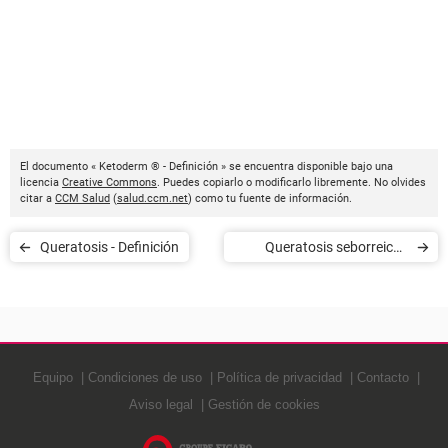
El documento « Ketoderm ® - Definición » se encuentra disponible bajo una
licencia
Creative Commons
. Puedes copiarlo o modificarlo libremente. No olvides
citar a
CCM Salud
(
salud.ccm.net
) como tu fuente de información.
Queratosis - Definición
Queratosis seborreica -
Definición
Equipo
Condiciones de uso
Política de privacidad
Contacto
Aviso legal
Gestión de cookies