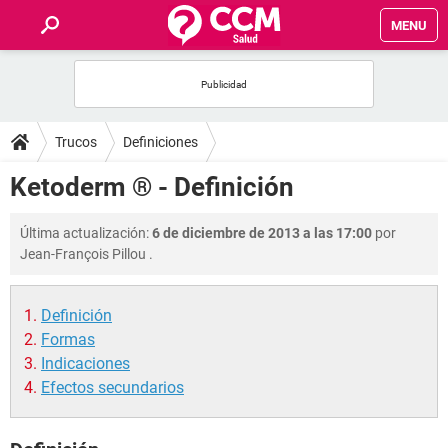
MENU
INICIO
FOROS
Trucos
Definiciones
SALUD
Ketoderm ® - Definición
FAMILIA
Última actualización:
6 de diciembre de 2013 a las 17:00
por
Jean-François Pillou
.
NUTRICIÓN
Definición
BIENESTAR
Formas
Indicaciones
SEXUALIDAD
Efectos secundarios
GLOSARIO