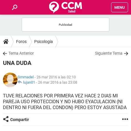
MENU
INICIO
FOROS
Foros
Psicología
SALUD
Tema Anterior
Siguiente Tema
UNA DUDA
FAMILIA
Gmmadel
- 26 mar 2016 a las 02:10
NUTRICIÓN
lujan01
-
26 mar 2016 a las 23:08
TUVE RELACIONES POR PRIMERA VEZ HACE 2 DIAS MI
BIENESTAR
PAREJA USO PROTECCION Y NO HUBO EYACULACION (NI
DENTRO NI FUERA DEL CONDON) PERO ESTOY ASUSTADA
SEXUALIDAD
Compartir
GLOSARIO