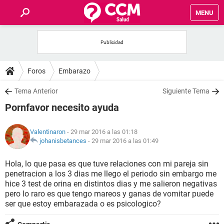
MENU
INICIO
FOROS
Foros
Embarazo
SALUD
Tema Anterior
Siguiente Tema
Pornfavor necesito ayuda
FAMILIA
Valentinaron
- 29 mar 2016 a las 01:18
NUTRICIÓN
johanisbetances
-
29 mar 2016 a las 01:49
Hola, lo que pasa es que tuve relaciones con mi pareja sin
BIENESTAR
penetracion a los 3 dias me llego el periodo sin embargo me
hice 3 test de orina en distintos dias y me salieron negativas
SEXUALIDAD
pero lo raro es que tengo mareos y ganas de vomitar puede
ser que estoy embarazada o es psicologico?
GLOSARIO