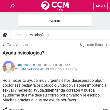
MENU
INICIO
FOROS
Foros
Psicología
SALUD
Tema Anterior
Siguiente Tema
Ayuda psicologica?
FAMILIA
someboardme
- 30 mar 2016 a las 21:56
NUTRICIÓN
RebecaSoraya20
-
13 abr 2016 a las 12:37
Hola necesito ayuda muy urgente estoy desesperado algun
BIENESTAR
doctor sea pediatra,psicologo,o urologo,va sobre impotencia
sexual y necesito ayuda,quien tenga corazon y pueda
SEXUALIDAD
ayudarme que me deje su correo por privado y le escribo.
Muchas gracias al que me ayude por favor
GLOSARIO