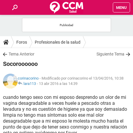
MENU
INICIO
FOROS
Foros
Profesionales de la salud
SALUD
Tema Anterior
Siguiente Tema
Socoroooooo
FAMILIA
corinacorino
- Modificado por corinacorino el 13/04/2016, 10:38
NUTRICIÓN
lara113
-
13 abr 2016 a las 14:39
cuando tengo sexo con mi esposo desprendo un olor de mi
BIENESTAR
vagina desagradable a veces huele a pescado otras a
levadura y no es cuestión de higiene ya que soy demasiado
SEXUALIDAD
limpia no tengo mas síntomas solo ese mal olor
desagradable que a mi esposo le molesta mucho hasta el
punto de que dejo de tener sexo conmigo y nuestra relación
GLOSARIO
esta en peligro ayúdenme por favor