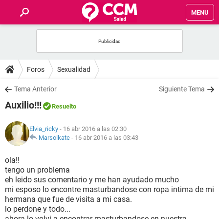
MENU
INICIO
FOROS
Foros
Sexualidad
SALUD
Tema Anterior
Siguiente Tema
Auxilio!!!
Resuelto
FAMILIA
Elvia_ricky
- 16 abr 2016 a las 02:30
NUTRICIÓN
Marsolkate
-
16 abr 2016 a las 03:43
ola!!
BIENESTAR
tengo un problema
eh leido sus comentario y me han ayudado mucho
SEXUALIDAD
mi esposo lo encontre masturbandose con ropa intima de mi
hermana que fue de visita a mi casa.
lo perdone y todo...
GLOSARIO
ahora lo volvi a encontrar masturbandose en nuestra