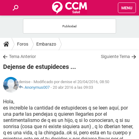
MENU
INICIO
FOROS
Foros
Embarazo
SALUD
Tema Anterior
Siguiente Tema
Dejense de estupideces ...
FAMILIA
denise
- Modificado por denise el 20/04/2016, 08:50
NUTRICIÓN
Anonymus007
-
20 abr 2016 a las 09:03
Hola,
BIENESTAR
es increíble la cantidad de estupideces q se leen aquí, por
una parte las pendejas q quieren llegarles por el
SEXUALIDAD
sentimentalismo de q es un hijo, q si lo conocieran, q si su
sonrisa (cosa que ni existe siquiera aun) , q lo dberian tener,
q es una vida, q la chingada..ok si, pero esta en tu cuerpo y
GLOSARIO
mientras este en el tu decides y por dejarse llevar por el