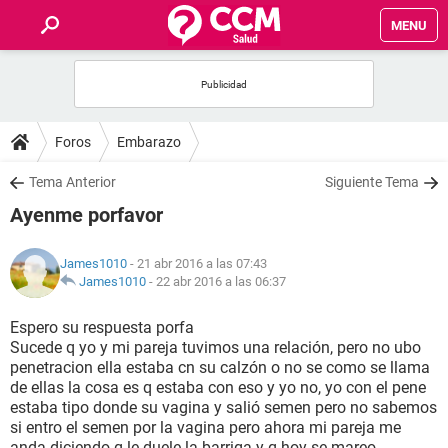
MENU
INICIO
FOROS
Foros
Embarazo
SALUD
Tema Anterior
Siguiente Tema
Ayenme porfavor
FAMILIA
James1010
- 21 abr 2016 a las 07:43
NUTRICIÓN
James1010
-
22 abr 2016 a las 06:37
Espero su respuesta porfa
BIENESTAR
Sucede q yo y mi pareja tuvimos una relación, pero no ubo
penetracion ella estaba cn su calzón o no se como se llama
SEXUALIDAD
de ellas la cosa es q estaba con eso y yo no, yo con el pene
estaba tipo donde su vagina y salió semen pero no sabemos
si entro el semen por la vagina pero ahora mi pareja me
GLOSARIO
anda diciendo q le duele la barriga y q hoy se mareo.