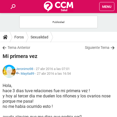
MENU
INICIO
FOROS
Foros
Sexualidad
SALUD
Tema Anterior
Siguiente Tema
Mi primera vez
FAMILIA
Jeronimo98
- 27 abr 2016 a las 07:01
NUTRICIÓN
Mayita89
-
27 abr 2016 a las 16:54
Hola,
BIENESTAR
hace 3 dias tuve relaciones fue mi primera vez !
y hoy al tercer dia me duelen los riñones y los ovarios nose
SEXUALIDAD
porque me pasa!
no me habia ocurrido esto !
GLOSARIO
ayuda alguien que me diga que podria ser?