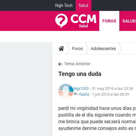
High-Tech
Salud
FOROS
SALUD
Foros
Adolescentes
Tema Anterior
Tengo una duda
Mgr1203
- 31 may 2016 a las 23:38
fizafa
-
1 jun 2016 a las 08:29
perdí mi virginidad hace unos días p
pastilla de el día siguiente cuando 
me brinca que puede ser,será norma
ayudenme denme consejos esto es 