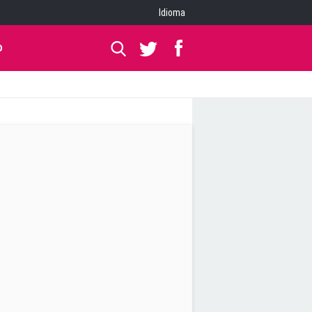
Idioma
O