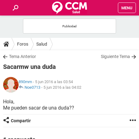
MENU
INICIO
FOROS
Foros
Salud
SALUD
Tema Anterior
Siguiente Tema
Sacarmw una duda
FAMILIA
890mm
- 5 jun 2016 a las 03:54
NUTRICIÓN
Noe0713
-
5 jun 2016 a las 04:02
Hola,
BIENESTAR
Me pueden sacar de una duda??
SEXUALIDAD
Compartir
GLOSARIO