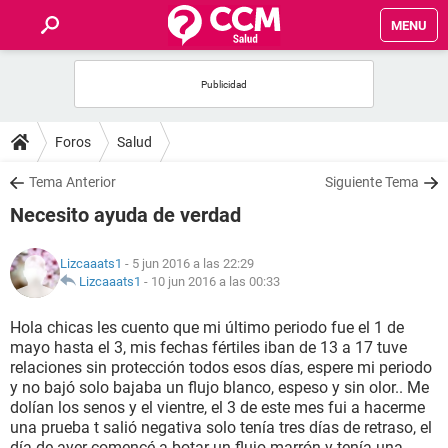
MENU
INICIO
FOROS
Foros
Salud
SALUD
Tema Anterior
Siguiente Tema
Necesito ayuda de verdad
FAMILIA
Lizcaaats1
- 5 jun 2016 a las 22:29
NUTRICIÓN
Lizcaaats1
-
10 jun 2016 a las 00:33
Hola chicas les cuento que mi último periodo fue el 1 de
BIENESTAR
mayo hasta el 3, mis fechas fértiles iban de 13 a 17 tuve
relaciones sin protección todos esos días, espere mi periodo
SEXUALIDAD
y no bajó solo bajaba un flujo blanco, espeso y sin olor.. Me
dolían los senos y el vientre, el 3 de este mes fui a hacerme
una prueba t salió negativa solo tenía tres días de retraso, el
GLOSARIO
día de ayer comencé a botar un flujo marrón y tenía una