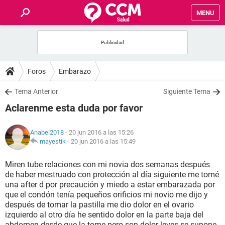
MENU
INICIO
FOROS
Foros
Embarazo
SALUD
Tema Anterior
Siguiente Tema
Aclarenme esta duda por favor
FAMILIA
Anabel2018
- 20 jun 2016 a las 15:26
NUTRICIÓN
mayestik
-
20 jun 2016 a las 15:49
Miren tube relaciones con mi novia dos semanas después
BIENESTAR
de haber mestruado con protección al día siguiente me tomé
una after d por precaución y miedo a estar embarazada por
SEXUALIDAD
que el condón tenía pequeños orificios mi novio me dijo y
después de tomar la pastilla me dio dolor en el ovario
izquierdo al otro día he sentido dolor en la parte baja del
GLOSARIO
abdomen desde que la tome pero son dolor leves se supone