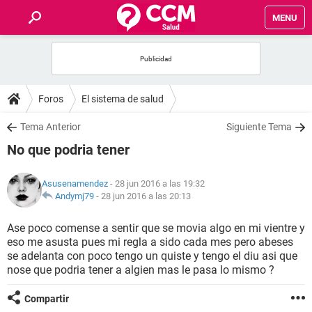
MENU
INICIO
FOROS
Foros
El sistema de salud
SALUD
Tema Anterior
Siguiente Tema
No que podria tener
FAMILIA
Asusenamendez
- 28 jun 2016 a las 19:32
NUTRICIÓN
Andymj79
-
28 jun 2016 a las 20:13
Ase poco comense a sentir que se movia algo en mi vientre y
BIENESTAR
eso me asusta pues mi regla a sido cada mes pero abeses
se adelanta con poco tengo un quiste y tengo el diu asi que
SEXUALIDAD
nose que podria tener a algien mas le pasa lo mismo ?
Compartir
GLOSARIO