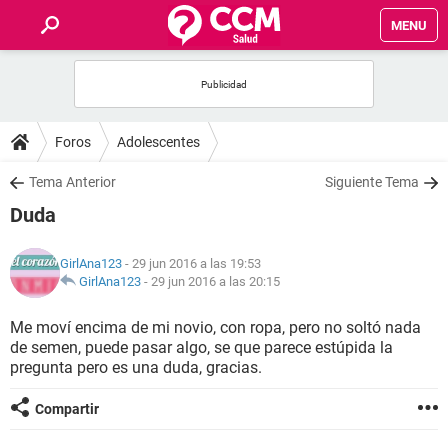
MENU
INICIO
FOROS
Foros
Adolescentes
SALUD
Tema Anterior
Siguiente Tema
Duda
FAMILIA
GirlAna123
- 29 jun 2016 a las 19:53
NUTRICIÓN
GirlAna123
-
29 jun 2016 a las 20:15
Me moví encima de mi novio, con ropa, pero no soltó nada
BIENESTAR
de semen, puede pasar algo, se que parece estúpida la
pregunta pero es una duda, gracias.
SEXUALIDAD
Compartir
GLOSARIO