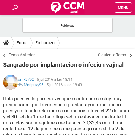
MENU
INICIO
FOROS
Foros
Embarazo
SALUD
Tema Anterior
Siguiente Tema
Sangrado por implamtacion o infecion vajinal
FAMILIA
ani72792
- 5 jul 2016 a las 18:14
NUTRICIÓN
Maripuxy96
-
5 jul 2016 a las 18:43
Hola pues es la primera ves que escribo pues estoy muy
BIENESTAR
preocupada . por favor espero puedan ayudarme bueno
pues yo e tenido relaciones con mi novio tuve el 22 de junio
SEXUALIDAD
y el 30 . el dia 1 me bajo flujo sehun estava en mi dia fertil
mis ciclos son irregulares me baja cd 30,32,36 mi ultima
regla fue el 12 de junio pero me paso algo raro el día 2 de
GLOSARIO
julio me levante con muchas ganas de orinar y con cólicos