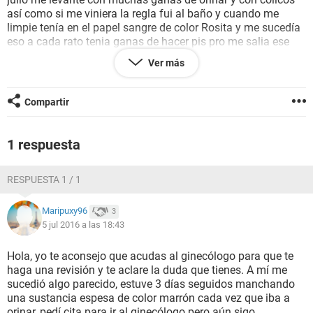
así como si me viniera la regla fui al baño y cuando me
limpie tenía en el papel sangre de color Rosita y me sucedía
eso a cada rato tenia ganas de hacer pis pro me salia ese
sangrado se me calmo en un día el día 4 me paso lo mismo
Ver más
e tenido muchos cólicos y ese sangrado alguien que me
pueda ayudar no se si sea ese sangrado x implamtacion o
tenga algo mas grave o una infección ... Ante todo gracias
Compartir
por tomarse un tiempo para leer mi duda
1 respuesta
RESPUESTA 1 / 1
Maripuxy96
3
5 jul 2016 a las 18:43
Hola, yo te aconsejo que acudas al ginecólogo para que te
haga una revisión y te aclare la duda que tienes. A mí me
sucedió algo parecido, estuve 3 días seguidos manchando
una sustancia espesa de color marrón cada vez que iba a
orinar, pedí cita para ir al ginecólogo pero aún sigo