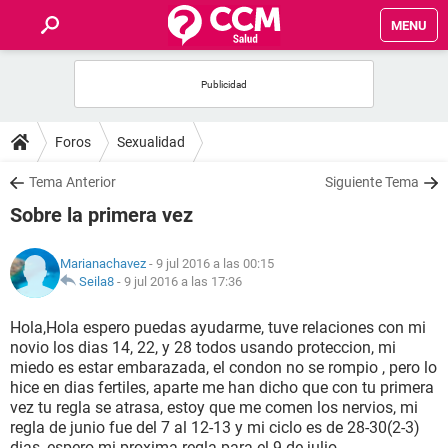
MENU
INICIO
FOROS
Foros
Sexualidad
SALUD
Tema Anterior
Siguiente Tema
Sobre la primera vez
FAMILIA
Marianachavez
- 9 jul 2016 a las 00:15
NUTRICIÓN
Seila8
-
9 jul 2016 a las 17:36
Hola,Hola espero puedas ayudarme, tuve relaciones con mi
BIENESTAR
novio los dias 14, 22, y 28 todos usando proteccion, mi
miedo es estar embarazada, el condon no se rompio , pero lo
SEXUALIDAD
hice en dias fertiles, aparte me han dicho que con tu primera
vez tu regla se atrasa, estoy que me comen los nervios, mi
regla de junio fue del 7 al 12-13 y mi ciclo es de 28-30(2-3)
GLOSARIO
dias, espero mi proxima regla para el 9 de julio.