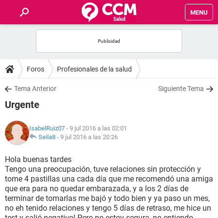
MENU
INICIO
FOROS
Foros
Profesionales de la salud
SALUD
Tema Anterior
Siguiente Tema
Urgente
FAMILIA
IsabelRuiz07
- 9 jul 2016 a las 02:01
NUTRICIÓN
Seila8
-
9 jul 2016 a las 20:26
Hola buenas tardes
BIENESTAR
Tengo una preocupación, tuve relaciones sin protección y
tome 4 pastillas una cada día que me recomendó una amiga
SEXUALIDAD
que era para no quedar embarazada, y a los 2 días de
terminar de tomarlas me bajó y todo bien y ya paso un mes,
no eh tenido relaciones y tengo 5 días de retraso, me hice un
GLOSARIO
test y salió negativo! Pero no estoy segura, no entiendo