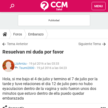
MENU
INICIO
FOROS
Foros
Embarazo
SALUD
Tema Anterior
Siguiente Tema
Resuelvan mi duda por favor
FAMILIA
LizArvizu
- 19 jul 2016 a las 03:33
NUTRICIÓN
Tsumi2000
-
19 jul 2016 a las 04:23
Hola, si me bajo el 4 de julio y termino el 7 de julio por la
BIENESTAR
tarde y tuve relaciones el dia 12 de julio pero no hubo
eyaculacion dentro de la vagina y solo fueron unos dos
SEXUALIDAD
minutos que estuvo dentro de ella puedo quedar
embarazada
GLOSARIO