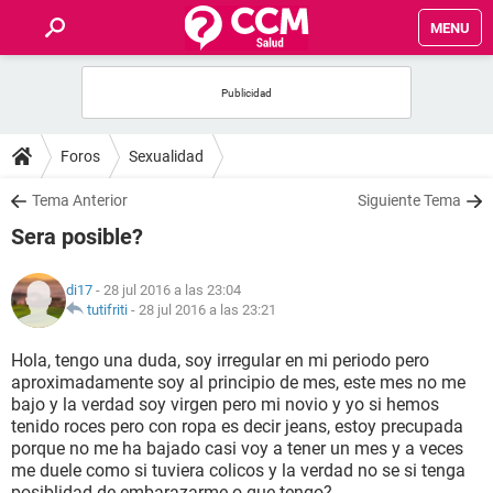
MENU
INICIO
FOROS
Foros
Sexualidad
SALUD
Tema Anterior
Siguiente Tema
Sera posible?
FAMILIA
di17
- 28 jul 2016 a las 23:04
NUTRICIÓN
tutifriti
-
28 jul 2016 a las 23:21
Hola, tengo una duda, soy irregular en mi periodo pero
BIENESTAR
aproximadamente soy al principio de mes, este mes no me
bajo y la verdad soy virgen pero mi novio y yo si hemos
SEXUALIDAD
tenido roces pero con ropa es decir jeans, estoy precupada
porque no me ha bajado casi voy a tener un mes y a veces
me duele como si tuviera colicos y la verdad no se si tenga
GLOSARIO
posiblidad de embarazarme o que tengo?