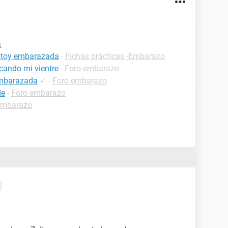
a
estoy embarazada
-
Fichas prácticas -Embarazo
cando mi vientre
-
Foro embarazo
embarazada
✓
-
Foro embarazo
de
-
Foro embarazo
embarazo