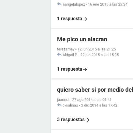
aangelalopez
-
16 ene 2015 a las 23:34
1 respuesta
Me pico un alacran
terezamay
-
12 jun 2015 a las 21:25
Abigail P.
-
22 jun 2015 a las 15:35
1 respuesta
quiero saber si por medio de
jaacqui
-
27 ago 2014 a las 01:41
c-salinas
-
3 dic 2014 a las 17:42
3 respuestas