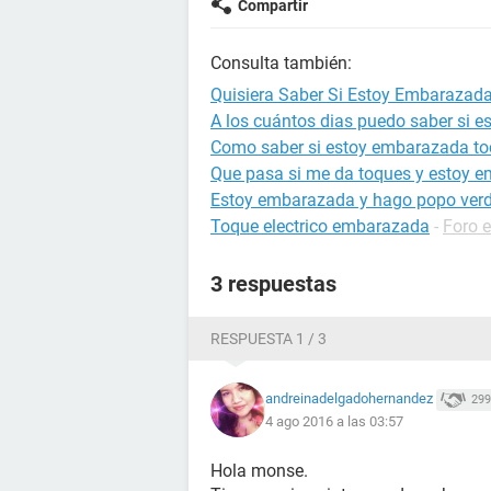
Compartir
Consulta también:
Quisiera Saber Si Estoy Embarazad
A los cuántos dias puedo saber si 
Como saber si estoy embarazada to
Que pasa si me da toques y estoy 
Estoy embarazada y hago popo ver
Toque electrico embarazada
-
Foro 
3 respuestas
RESPUESTA 1 / 3
andreinadelgadohernandez
299
4 ago 2016 a las 03:57
Hola monse.