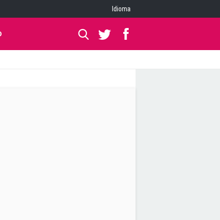
Idioma
O