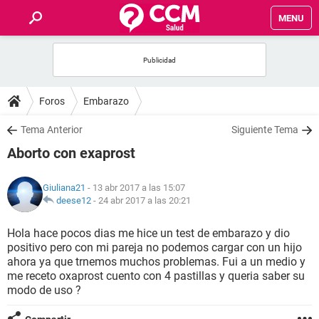
MENU
INICIO
FOROS
Foros
Embarazo
SALUD
Tema Anterior
Siguiente Tema
Aborto con exaprost
FAMILIA
Giuliana21
- 13 abr 2017 a las 15:07
NUTRICIÓN
deese12
-
24 abr 2017 a las 20:21
Hola hace pocos dias me hice un test de embarazo y dio
BIENESTAR
positivo pero con mi pareja no podemos cargar con un hijo
ahora ya que trnemos muchos problemas. Fui a un medio y
SEXUALIDAD
me receto oxaprost cuento con 4 pastillas y queria saber su
modo de uso ?
GLOSARIO