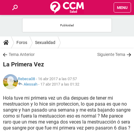
MENU
INICIO
FOROS
Foros
Sexualidad
SALUD
Tema Anterior
Siguiente Tema
La Primera Vez
FAMILIA
Rebeca08
- 16 abr 2017 a las 07:57
NUTRICIÓN
Alessah
-
17 abr 2017 a las 01:32
Hola tuve mi primera vez un dia despues de tener mi
BIENESTAR
mestruacion y lo hice sin proteccion, lo que pasa es que no
sangre y han pasado una semana y me esta bajando sangre
SEXUALIDAD
como si fuera la mestuaccion eso es normal ? Me parece
raro que un mes me venga dos veces la mestruacción ó sera
que sangre por que fue mi primera vez pero pasaron 6 dias ?
GLOSARIO