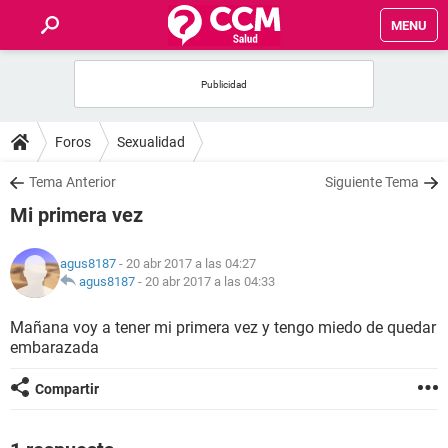
MENU
INICIO
FOROS
Foros
Sexualidad
SALUD
Tema Anterior
Siguiente Tema
Mi primera vez
FAMILIA
agus8187
- 20 abr 2017 a las 04:27
NUTRICIÓN
agus8187
-
20 abr 2017 a las 04:33
Mañana voy a tener mi primera vez y tengo miedo de quedar
BIENESTAR
embarazada
SEXUALIDAD
Compartir
GLOSARIO