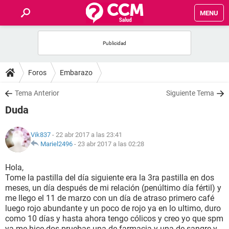
MENU
INICIO
FOROS
Foros
Embarazo
SALUD
Tema Anterior
Siguiente Tema
Duda
FAMILIA
Vik837
- 22 abr 2017 a las 23:41
NUTRICIÓN
Mariel2496
-
23 abr 2017 a las 02:28
Hola,
BIENESTAR
Tome la pastilla del día siguiente era la 3ra pastilla en dos
meses, un día después de mi relación (penúltimo día fértil) y
SEXUALIDAD
me llego el 11 de marzo con un día de atraso primero café
luego rojo abundante y un poco de rojo ya en lo ultimo, duro
como 10 días y hasta ahora tengo cólicos y creo yo que spm
GLOSARIO
ya me hice dos pruebas una de farmacia y una de sangre y