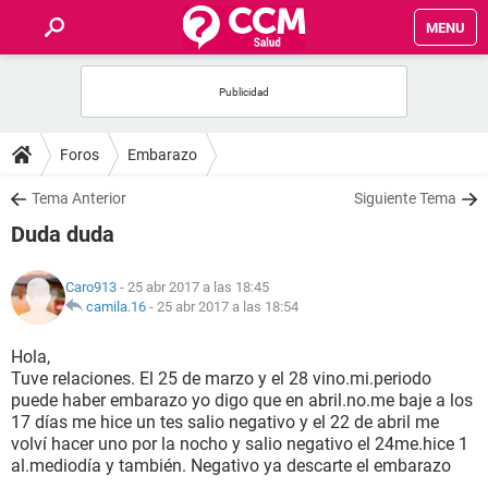
MENU
INICIO
FOROS
Foros
Embarazo
SALUD
Tema Anterior
Siguiente Tema
Duda duda
FAMILIA
Caro913
- 25 abr 2017 a las 18:45
NUTRICIÓN
camila.16
-
25 abr 2017 a las 18:54
Hola,
BIENESTAR
Tuve relaciones. El 25 de marzo y el 28 vino.mi.periodo
puede haber embarazo yo digo que en abril.no.me baje a los
SEXUALIDAD
17 días me hice un tes salio negativo y el 22 de abril me
volví hacer uno por la nocho y salio negativo el 24me.hice 1
al.mediodía y también. Negativo ya descarte el embarazo
GLOSARIO