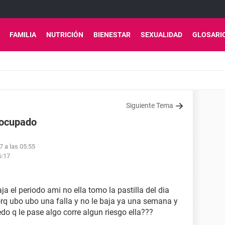
FAMILIA
NUTRICIÓN
BIENESTAR
SEXUALIDAD
GLOSARI
Siguiente Tema
eocupado
7 a las 05:55
6:17
a el periodo ami no ella tomo la pastilla del dia
orq ubo ubo una falla y no le baja ya una semana y
do q le pase algo corre algun riesgo ella???