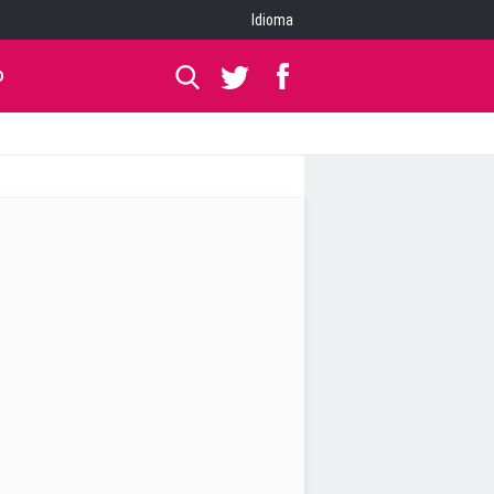
Idioma
O