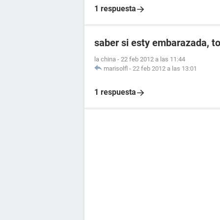
1 respuesta
saber si esty embarazada, to
la china
-
22 feb 2012 a las 11:44
marisolfl
-
22 feb 2012 a las 13:01
1 respuesta