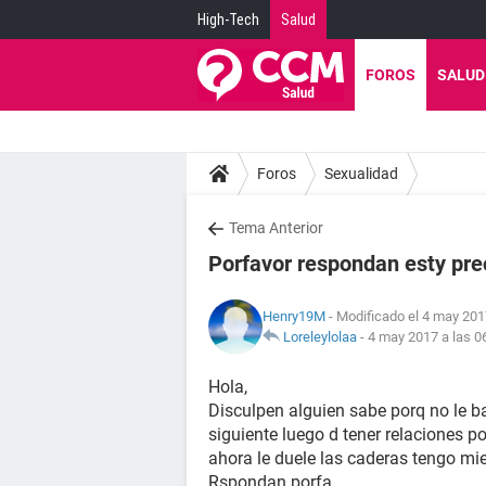
High-Tech
Salud
FOROS
SALUD
Foros
Sexualidad
Tema Anterior
Porfavor respondan esty pr
Henry19M
- Modificado el 4 may 201
Loreleylolaa
-
4 may 2017 a las 0
Hola,
Disculpen alguien sabe porq no le baj
siguiente luego d tener relaciones p
ahora le duele las caderas tengo mie
Rspondan porfa