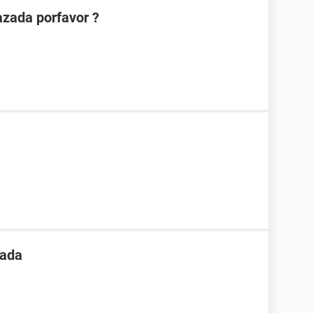
azada porfavor ?
zada