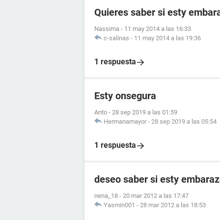
Quieres saber si esty embar
Nassima
-
11 may 2014 a las 16:33
c-salinas
-
11 may 2014 a las 19:36
1 respuesta
Esty onsegura
Anto
-
28 sep 2019 a las 01:59
Hermanamayor
-
28 sep 2019 a las 05:54
1 respuesta
deseo saber si esty embara
nena_18
-
20 mar 2012 a las 17:47
Yasmin001
-
28 mar 2012 a las 18:53