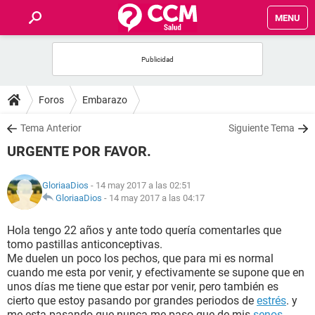
MENU
INICIO
FOROS
Foros
Embarazo
SALUD
Tema Anterior
Siguiente Tema
URGENTE POR FAVOR.
FAMILIA
GloriaaDios
- 14 may 2017 a las 02:51
NUTRICIÓN
GloriaaDios
-
14 may 2017 a las 04:17
Hola tengo 22 años y ante todo quería comentarles que
BIENESTAR
tomo pastillas anticonceptivas.
Me duelen un poco los pechos, que para mi es normal
SEXUALIDAD
cuando me esta por venir, y efectivamente se supone que en
unos días me tiene que estar por venir, pero también es
cierto que estoy pasando por grandes periodos de
estrés
. y
GLOSARIO
me esta pasando que nunca me paso que de mis
senos