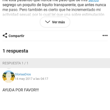
segrego un poquito de liquito transparente, que antes nunca
me paso. Pero también es cierto que he incrementado mi
actividad sexual, por lo cual leí que una sobre estimulación
en los senos puede causar que segreguen un poquito de
Ver más
liquido, además también esto puede pasar por un cambio
hormonal
, es asi???
POR FAVOR QUE ALGUIEN ME AYUDE, NO ESTOY EN
Compartir
CONDICIONES DE PODER AFRONTAR UN EMBARAZO.
DESDE YA MUCHAS GRACIAS.
1 respuesta
RESPUESTA 1 / 1
GloriaaDios
14 may 2017 a las 04:17
AYUDA POR FAVOR!!!