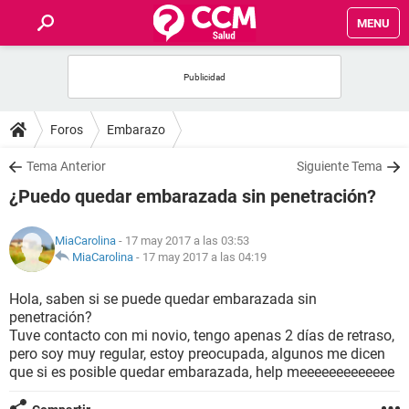
MENU
INICIO
FOROS
Foros
Embarazo
SALUD
Tema Anterior
Siguiente Tema
¿Puedo quedar embarazada sin penetración?
FAMILIA
MiaCarolina
- 17 may 2017 a las 03:53
NUTRICIÓN
MiaCarolina
-
17 may 2017 a las 04:19
Hola, saben si se puede quedar embarazada sin
BIENESTAR
penetración?
Tuve contacto con mi novio, tengo apenas 2 días de retraso,
SEXUALIDAD
pero soy muy regular, estoy preocupada, algunos me dicen
que si es posible quedar embarazada, help meeeeeeeeeeeee
GLOSARIO