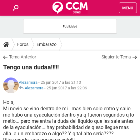
MENU
INICIO
FOROS
Foros
Embarazo
SALUD
Tema Anterior
Siguiente Tema
Tengo una dudaa!!!!!
FAMILIA
Alezamora
- 25 jun 2017 a las 21:10
NUTRICIÓN
Alezamora
-
25 jun 2017 a las 22:06
Hola,
BIENESTAR
Mi novio se vino dentro de mi...mas bien solo entro y salio
mo hubo una eyaculación dentro ya q fueron segundos q lo
SEXUALIDAD
metio....pero me entra la duda del liquido que les sale antes
de la eyaculación....hay probabilidad de q eso llegue mas
alla..a un embarazo o algo?? Y q tal alto sería????
GLOSARIO
Pliss ayuda..soy nueva en esto!!!