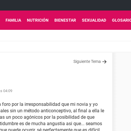
FAMILIA
NUTRICIÓN
BIENESTAR
SEXUALIDAD
GLOSARI
Siguiente Tema
as 04:09
foro por la irresponsabilidad que mi novia y yo
es sin un método anticonceptivo, al final a ella le
as un poco agónicos por la posibilidad de que
rtidumbre es de mucha angustia asi que... seamos
ue puede ocurrir, sé perfectamente que es difícil