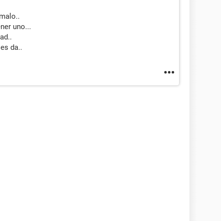
malo..
ner uno...
ad..
es da..