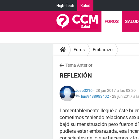
High-Tech
Salud
FOROS
SALUD
Foros
Embarazo
Tema Anterior
REFLEXIÓN
Jose0216
- 28 jun 2017 a las 03:20
luis9438983402
-
28 jun 2017 a l
Lamentablemente llegué a éste buen 
cometimos teniendo relaciones sexual
bajó su menstruación pero fueron dí
pudiera estar embarazada, esa ince
conscientes de lo que hacemos y lo q