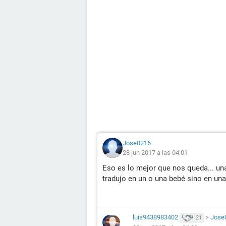
Jose0216
28 jun 2017 a las 04:01
Eso es lo mejor que nos queda... un
tradujo en un o una bebé sino en un
luis9438983402
>
Jose
21