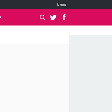
Idioma
O