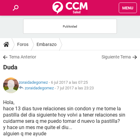
MENU
INICIO
FOROS
Foros
Embarazo
SALUD
Tema Anterior
Siguiente Tema
Duda
FAMILIA
zoraidadegomez
- 6 jul 2017 a las 07:25
NUTRICIÓN
zoraidadegomez
-
7 jul 2017 a las 23:23
Hola,
BIENESTAR
hace 13 dias tuve relaciones sin condon y me tome la
pastilla del dia siguiente hoy volvi a tener relaciones sin
SEXUALIDAD
cuidarme sera q me puedo tomar d nuevo la pastilla?
y hace un mes me quite el diu...
alguien q me ayude
GLOSARIO