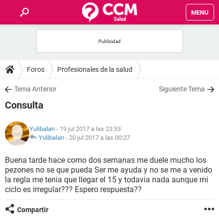
MENU
INICIO
FOROS
Foros
Profesionales de la salud
SALUD
Tema Anterior
Siguiente Tema
Consulta
FAMILIA
Yulibalan
- 19 jul 2017 a las 23:53
NUTRICIÓN
Yulibalan
-
20 jul 2017 a las 00:27
Buena tarde hace como dos semanas me duele mucho los
BIENESTAR
pezones no se que pueda Ser me ayuda y no se me a venido
la regla me tenia que llegar el 15 y todavia nada aunque mi
SEXUALIDAD
ciclo es irregular??? Espero respuesta??
Compartir
GLOSARIO