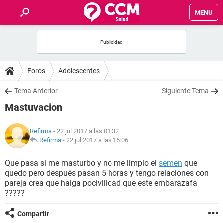
MENU
INICIO
FOROS
Foros
Adolescentes
SALUD
Tema Anterior
Siguiente Tema
Mastuvacion
FAMILIA
Refirma
- 22 jul 2017 a las 01:32
NUTRICIÓN
Refirma
-
22 jul 2017 a las 15:06
Que pasa si me masturbo y no me limpio el
semen
que
BIENESTAR
quedo pero después pasan 5 horas y tengo relaciones con
pareja crea que haiga pocivilidad que este embarazafa
SEXUALIDAD
?????
Compartir
GLOSARIO