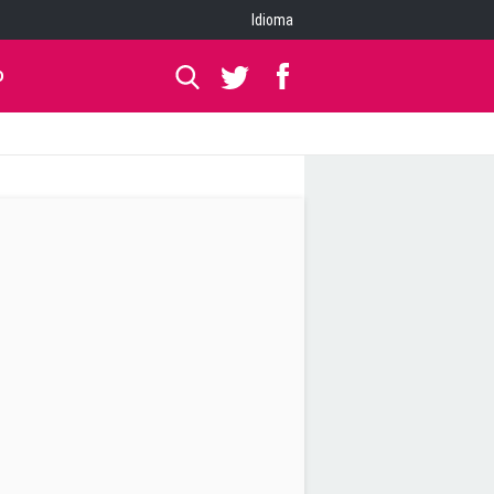
Idioma
O