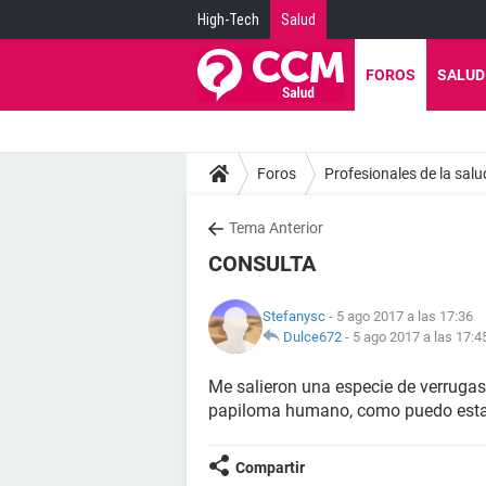
High-Tech
Salud
FOROS
SALUD
Foros
Profesionales de la salu
Tema Anterior
CONSULTA
Stefanysc
- 5 ago 2017 a las 17:36
Dulce672
-
5 ago 2017 a las 17:4
Me salieron una especie de verrugas 
papiloma humano, como puedo estar
Compartir