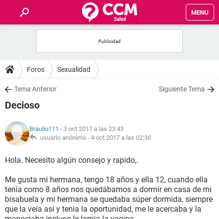
MENU
INICIO
FOROS
Foros
Sexualidad
SALUD
Tema Anterior
Siguiente Tema
Decioso
FAMILIA
Braulio111
- 3 oct 2017 a las 23:43
NUTRICIÓN
usuario anónimo -
4 oct 2017 a las 02:30
Hola. Necesito algún consejo y rapido,.
BIENESTAR
Me gusta mi hermana, tengo 18 años y ella 12, cuando ella
SEXUALIDAD
tenía como 8 años nos quedábamos a dormir en casa de mi
bisabuela y mi hermana se quedaba súper dormida, siempre
que la veía así y tenia la oportunidad, me le acercaba y la
GLOSARIO
manociaba incluso le lamia la vagina.