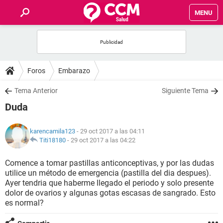
MENU
INICIO
FOROS
Foros
Embarazo
SALUD
Tema Anterior
Siguiente Tema
Duda
FAMILIA
karencamila123
- 29 oct 2017 a las 04:11
NUTRICIÓN
Titi18180
-
29 oct 2017 a las 04:22
Comence a tomar pastillas anticonceptivas, y por las dudas
BIENESTAR
utilice un método de emergencia (pastilla del dia despues).
Ayer tendria que haberme llegado el periodo y solo presente
SEXUALIDAD
dolor de ovarios y algunas gotas escasas de sangrado. Esto
es normal?
GLOSARIO