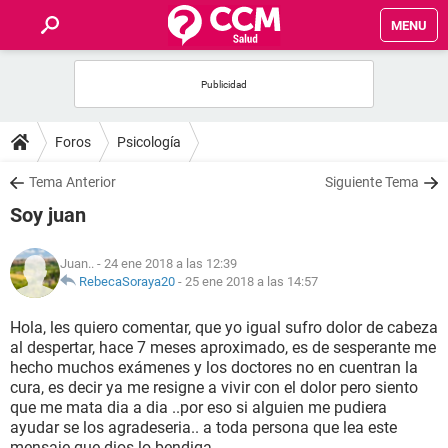
MENU
INICIO
FOROS
Foros
Psicología
SALUD
Tema Anterior
Siguiente Tema
Soy juan
FAMILIA
Juan..
- 24 ene 2018 a las 12:39
NUTRICIÓN
RebecaSoraya20
-
25 ene 2018 a las 14:57
Hola, les quiero comentar, que yo igual sufro dolor de cabeza
BIENESTAR
al despertar, hace 7 meses aproximado, es de sesperante me
hecho muchos exámenes y los doctores no en cuentran la
SEXUALIDAD
cura, es decir ya me resigne a vivir con el dolor pero siento
que me mata dia a dia ..por eso si alguien me pudiera
ayudar se los agradeseria.. a toda persona que lea este
GLOSARIO
mensaje que dios lo bendiga..