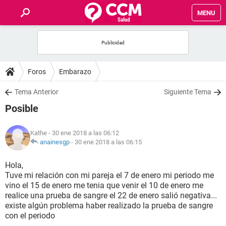
MENU
INICIO
FOROS
Foros
Embarazo
SALUD
Tema Anterior
Siguiente Tema
Posible
FAMILIA
Kathe
- 30 ene 2018 a las 06:12
NUTRICIÓN
anainesgp
-
30 ene 2018 a las 06:15
Hola,
BIENESTAR
Tuve mi relación con mi pareja el 7 de enero mi periodo me
vino el 15 de enero me tenia que venir el 10 de enero me
SEXUALIDAD
realice una prueba de sangre el 22 de enero salió negativa...
existe algún problema haber realizado la prueba de sangre
con el periodo
GLOSARIO